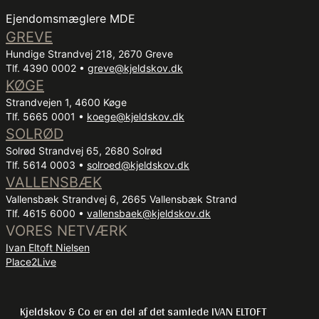
Besøg Eurodans showroom i Roskilde og lad
Ejendomsmæglere MDE
detaljerne tage form, eller giv køkkenet et unikt præg
GREVE
direkte hos Svanekøkken. Selv elinstallationerne kan
Hundige Strandvej 218, 2670 Greve
skræddersys med hjælp fra elfirmaet – alt inden for en
Tlf. 4390 0002 •
greve@kjeldskov.dk
fastlagt periode.
KØGE
Strandvejen 1, 4600 Køge
Her mærkes en mavefornemmelse af ro og
Tlf. 5665 0001 •
koege@kjeldskov.dk
eksklusivitet – et sted, hvor rammerne for hverdagen
SOLRØD
og drømmene smelter sammen
Solrød Strandvej 65, 2680 Solrød
Tlf. 5614 0003 •
solroed@kjeldskov.dk
VALLENSBÆK
Vallensbæk Strandvej 6, 2665 Vallensbæk Strand
Tlf. 4615 6000 •
vallensbaek@kjeldskov.dk
VORES NETVÆRK
Ivan Eltoft Nielsen
Place2Live
Kjeldskov & Co er en del af det samlede IVAN ELTOFT