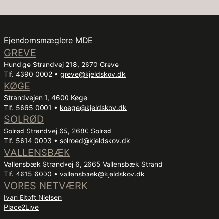
lækkert badeværelse og to værelser, til leg,
fordybelse og søvn.
Ejendomsmæglere MDE
En atmosfære og stilren bolig, som får den helt rigtige
GREVE
mavefornemmelse frem.
Hundige Strandvej 218, 2670 Greve
Tlf. 4390 0002 •
greve@kjeldskov.dk
KØGE
Strandvejen 1, 4600 Køge
Tlf. 5665 0001 •
koege@kjeldskov.dk
SOLRØD
Solrød Strandvej 65, 2680 Solrød
Tlf. 5614 0003 •
solroed@kjeldskov.dk
VALLENSBÆK
Vallensbæk Strandvej 6, 2665 Vallensbæk Strand
Tlf. 4615 6000 •
vallensbaek@kjeldskov.dk
VORES NETVÆRK
Ivan Eltoft Nielsen
Place2Live